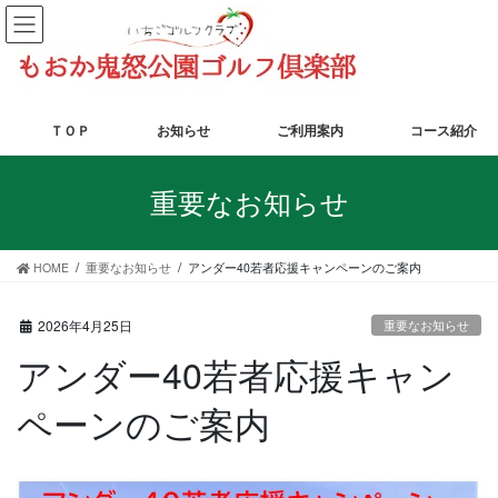
コ
ナ
ン
ビ
テ
ゲ
ン
ー
ツ
シ
に
ョ
ＴＯＰ
お知らせ
ご利用案内
コース紹介
移
ン
動
に
重要なお知らせ
移
動
HOME
重要なお知らせ
アンダー40若者応援キャンペーンのご案内
2026年4月25日
重要なお知らせ
アンダー40若者応援キャン
ペーンのご案内