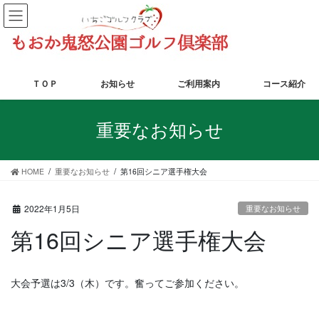
コ
ナ
ン
ビ
テ
ゲ
ン
ー
ツ
シ
に
ョ
ＴＯＰ
お知らせ
ご利用案内
コース紹介
移
ン
動
に
重要なお知らせ
移
動
HOME
重要なお知らせ
第16回シニア選手権大会
2022年1月5日
重要なお知らせ
第16回シニア選手権大会
大会予選は
3/3
（木）です。奮ってご参加ください。