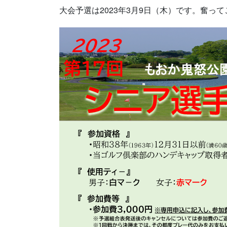
大会予選は
2023
年
3
月
9
日（木）です。
奮って