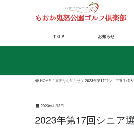
コ
ナ
ン
ビ
テ
ゲ
ン
ー
ツ
シ
ＴＯＰ
お知らせ
に
ョ
移
ン
動
に
移
動
HOME
重要なお知らせ
2023年第17回シニア選手権
2023年1月3日
2023年第17回シニ