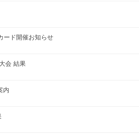
プカード開催お知らせ
大会 結果
案内
果